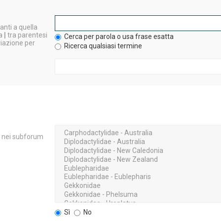
nti a quella
da
|
tra parentesi
Cerca per parola o usa frase esatta
viazione per
Ricerca qualsiasi termine
ca nei subforum
Sì
No