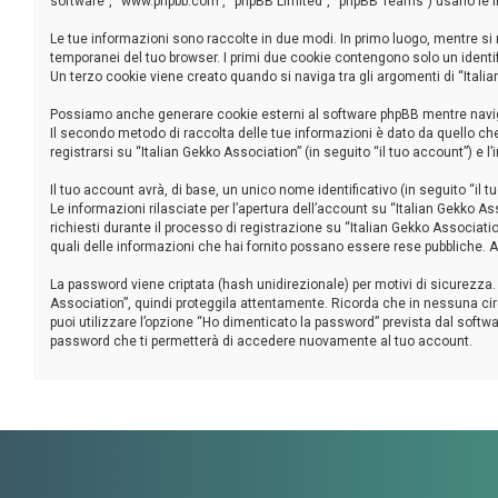
software”, “www.phpbb.com”, “phpBB Limited”, “phpBB Teams”) usano le inf
Le tue informazioni sono raccolte in due modi. In primo luogo, mentre si 
temporanei del tuo browser. I primi due cookie contengono solo un identi
Un terzo cookie viene creato quando si naviga tra gli argomenti di “Italia
Possiamo anche generare cookie esterni al software phpBB mentre navighi
Il secondo metodo di raccolta delle tue informazioni è dato da quello ch
registrarsi su “Italian Gekko Association” (in seguito “il tuo account”) e 
Il tuo account avrà, di base, un unico nome identificativo (in seguito “il
Le informazioni rilasciate per l’apertura dell’account su “Italian Gekko As
richiesti durante il processo di registrazione su “Italian Gekko Association
quali delle informazioni che hai fornito possano essere rese pubbliche. Al
La password viene criptata (hash unidirezionale) per motivi di sicurezza.
Association”, quindi proteggila attentamente. Ricorda che in nessuna cir
puoi utilizzare l’opzione “Ho dimenticato la password” prevista dal soft
password che ti permetterà di accedere nuovamente al tuo account.