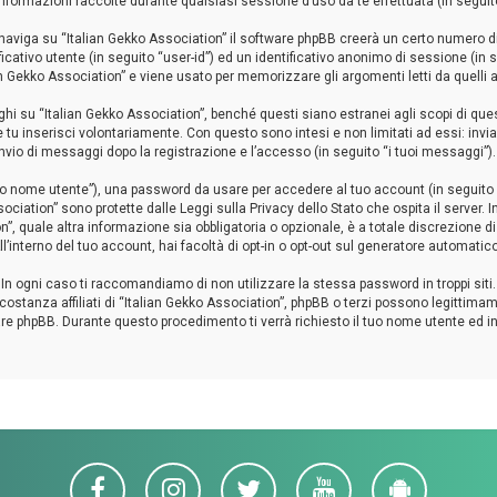
ormazioni raccolte durante qualsiasi sessione d’uso da te effettuata (in seguito
naviga su “Italian Gekko Association” il software phpBB creerà un certo numero di c
ficativo utente (in seguito “user-id”) ed un identificativo anonimo di sessione (
n Gekko Association” e viene usato per memorizzare gli argomenti letti da quelli an
 su “Italian Gekko Association”, benché questi siano estranei agli scopi di ques
e tu inserisci volontariamente. Con questo sono intesi e non limitati ad essi: in
l’invio di messaggi dopo la registrazione e l’accesso (in seguito “i tuoi messaggi”).
 tuo nome utente”), una password da usare per accedere al tuo account (in seguito “
sociation” sono protette dalle Leggi sulla Privacy dello Stato che ospita il server
”, quale altra informazione sia obbligatoria o opzionale, è a totale discrezione di “I
l’interno del tuo account, hai facoltà di opt-in o opt-out sul generatore automatic
 In ogni caso ti raccomandiamo di non utilizzare la stessa password in troppi sit
costanza affiliati di “Italian Gekko Association”, phpBB o terzi possono legittim
ware phpBB. Durante questo procedimento ti verrà richiesto il tuo nome utente ed