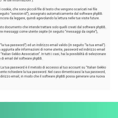
 “le tue informazioni”).
ookie, che sono piccoli file di testo che vengono scaricati nei file
in seguito “session-id”), assegnato automaticamente dal software phpBB.
cora da leggere, quindi agevolando la lettura nelle tue visite future.
to documento che intende trattare solo quelli creati dal software phpBB.
viare messaggi come utente ospite (in seguito “messaggi da ospite”),
la tua password”) ed un indirizzo email valido (in seguito “la tua email”).
. In aggiunta alle informazioni di nome utente, password ed indirizzo email
talian Gekko Association”. In tutti i casi, hai la possibilità di selezionare
o di email del software phpBB.
i. La tua password è il metodo di accesso al tuo account su “Italian Gekko
amente richiedere la tua password. Nel caso dimenticassi la tua password,
 indirizzo email, in modo che il software phpBB possa generare una nuova