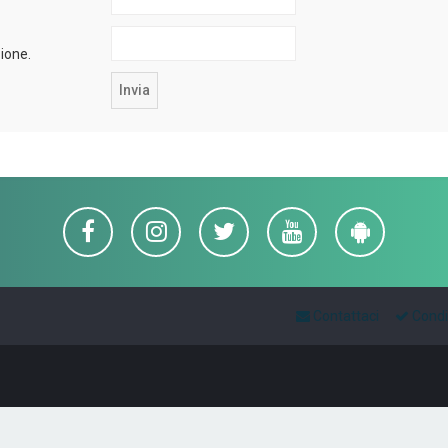
zione.
Contattaci
Condi