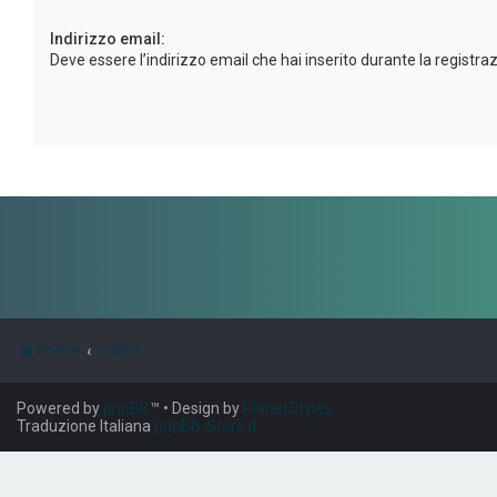
Indirizzo email:
Deve essere l’indirizzo email che hai inserito durante la registra
Home
Indice
Powered by
phpBB
™
• Design by
PlanetStyles
Traduzione Italiana
phpBB-Store.it