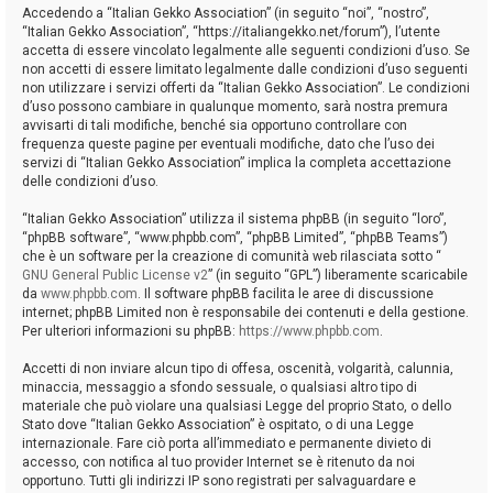
Accedendo a “Italian Gekko Association” (in seguito “noi”, “nostro”,
“Italian Gekko Association”, “https://italiangekko.net/forum”), l’utente
accetta di essere vincolato legalmente alle seguenti condizioni d’uso. Se
non accetti di essere limitato legalmente dalle condizioni d’uso seguenti
non utilizzare i servizi offerti da “Italian Gekko Association”. Le condizioni
d’uso possono cambiare in qualunque momento, sarà nostra premura
avvisarti di tali modifiche, benché sia opportuno controllare con
frequenza queste pagine per eventuali modifiche, dato che l’uso dei
servizi di “Italian Gekko Association” implica la completa accettazione
delle condizioni d’uso.
“Italian Gekko Association” utilizza il sistema phpBB (in seguito “loro”,
“phpBB software”, “www.phpbb.com”, “phpBB Limited”, “phpBB Teams”)
che è un software per la creazione di comunità web rilasciata sotto “
GNU General Public License v2
” (in seguito “GPL”) liberamente scaricabile
da
www.phpbb.com
. Il software phpBB facilita le aree di discussione
internet; phpBB Limited non è responsabile dei contenuti e della gestione.
Per ulteriori informazioni su phpBB:
https://www.phpbb.com
.
Accetti di non inviare alcun tipo di offesa, oscenità, volgarità, calunnia,
minaccia, messaggio a sfondo sessuale, o qualsiasi altro tipo di
materiale che può violare una qualsiasi Legge del proprio Stato, o dello
Stato dove “Italian Gekko Association” è ospitato, o di una Legge
internazionale. Fare ciò porta all’immediato e permanente divieto di
accesso, con notifica al tuo provider Internet se è ritenuto da noi
opportuno. Tutti gli indirizzi IP sono registrati per salvaguardare e