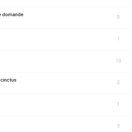
 e domande
0
1
10
cinctus
2
1
5