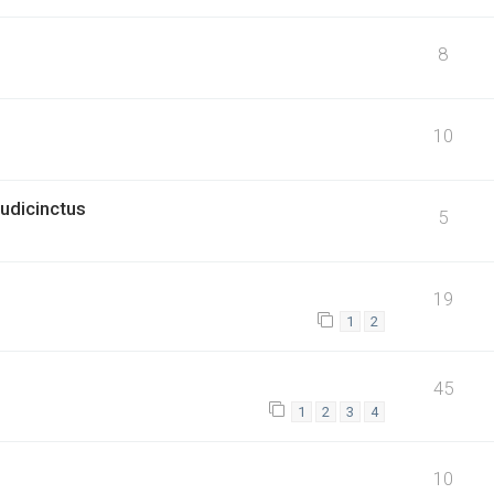
8
10
udicinctus
5
19
1
2
45
1
2
3
4
10