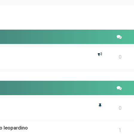
erca avanzata
0
0
o leopardino
1