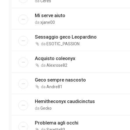
da
Ceres
Mi serve aiuto
da
xjane00
Sessaggio geco Leopardino
da
ESOTIC_PASSION
Acquisto coleonyx
da
Alexrose82
Geco sempre nascosto
da
Andre81
Hemitheconyx caudicinctus
da
Gecko
Problema agli occhi
da
Saretta93