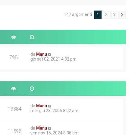
147 argomenti
1
2
3
Pros
da
Manu
7981
gio set 02, 2021 4:32 pm
da
Manu
13384
mer giu 28, 2006 8:02 am
da
Manu
11598
ven nov 15, 2024 8:36 am