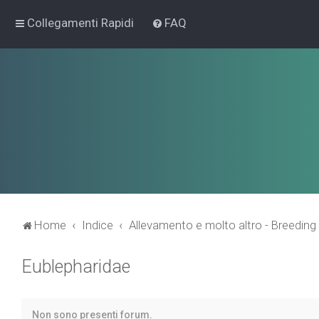
Collegamenti Rapidi
FAQ
Home
Indice
Allevamento e molto altro - Breeding
Eublepharidae
Non sono presenti forum.