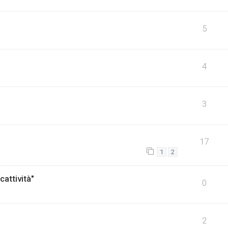
5
4
3
17
1
2
cattività"
0
2