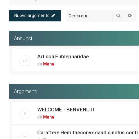
Cerca
Ric
Nuovo argomento
Annunci
Articoli Eublepharidae
da
Manu
Argomenti
WELCOME - BENVENUTI
da
Manu
Carattere Hemitheconyx caudicinctus contr