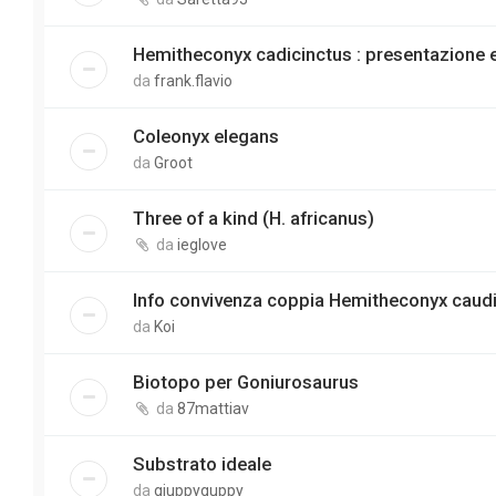
Hemitheconyx cadicinctus : presentazione
da
frank.flavio
Coleonyx elegans
da
Groot
Three of a kind (H. africanus)
da
ieglove
Info convivenza coppia Hemitheconyx caudi
da
Koi
Biotopo per Goniurosaurus
da
87mattiav
Substrato ideale
da
giuppyguppy