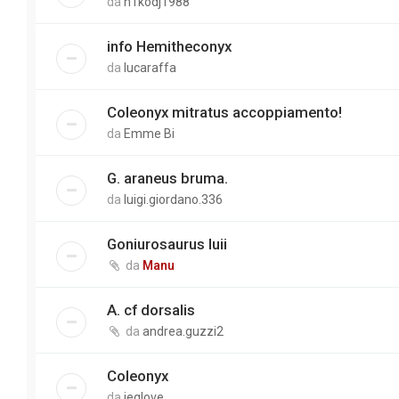
da
n1kodj1988
info Hemitheconyx
da
lucaraffa
Coleonyx mitratus accoppiamento!
da
Emme Bi
G. araneus bruma.
da
luigi.giordano.336
Goniurosaurus luii
da
Manu
A. cf dorsalis
da
andrea.guzzi2
Coleonyx
da
ieglove