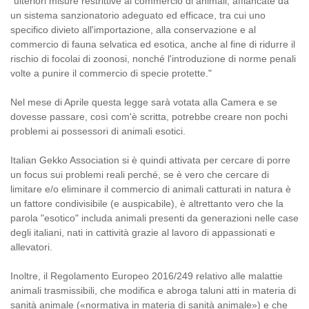
"ulteriori misure restrittive al commercio di animali, affiancate da
un sistema sanzionatorio adeguato ed efficace, tra cui uno
specifico divieto all'importazione, alla conservazione e al
commercio di fauna selvatica ed esotica, anche al fine di ridurre il
rischio di focolai di zoonosi, nonché l'introduzione di norme penali
volte a punire il commercio di specie protette."
Nel mese di Aprile questa legge sarà votata alla Camera e se
dovesse passare, così com'è scritta, potrebbe creare non pochi
problemi ai possessori di animali esotici.
Italian Gekko Association si è quindi attivata per cercare di porre
un focus sui problemi reali perché, se è vero che cercare di
limitare e/o eliminare il commercio di animali catturati in natura è
un fattore condivisibile (e auspicabile), è altrettanto vero che la
parola "esotico" includa animali presenti da generazioni nelle case
degli italiani, nati in cattività grazie al lavoro di appassionati e
allevatori.
Inoltre, il Regolamento Europeo 2016/249 relativo alle malattie
animali trasmissibili, che modifica e abroga taluni atti in materia di
sanità animale («normativa in materia di sanità animale») e che