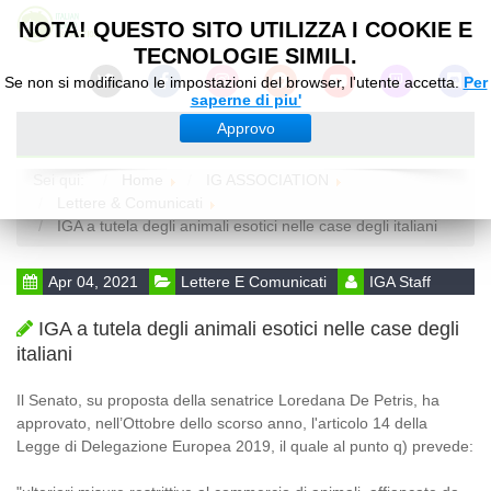
NOTA! QUESTO SITO UTILIZZA I COOKIE E
TECNOLOGIE SIMILI.
Se non si modificano le impostazioni del browser, l'utente accetta.
Per
saperne di piu'
Approvo
Sei qui:
Home
IG ASSOCIATION
Lettere & Comunicati
IGA a tutela degli animali esotici nelle case degli italiani
Apr 04, 2021
Lettere E Comunicati
IGA Staff
IGA a tutela degli animali esotici nelle case degli
italiani
Il Senato, su proposta della senatrice Loredana De Petris, ha
approvato, nell’Ottobre dello scorso anno, l'articolo 14 della
Legge di Delegazione Europea 2019, il quale al punto q) prevede: